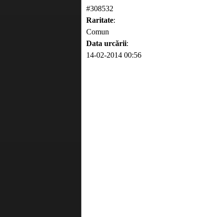
#308532
Raritate
:
Comun
Data urcării
:
14-02-2014 00:56