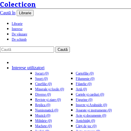
Colecticon
Caută în
Librarie
Librarie
Interese
De vânzare
De schimb
Caută
Interese utilizatori
Jocuri
(0)
Cartofilie
(0)
Sport
(0)
Filumenie
(0)
Cinefilie
(0)
Filatelie
(0)
Minerale și fosile
(0)
Artă
(0)
Diverse
(0)
Cartele și carduri
(0)
Reviste și ziare
(0)
Figurine
(0)
Replica
(0)
Insecte și Arahnide
(0)
Numismatică
(0)
Aparate și instrumente
(0)
Muzică
(0)
Acte și documente
(0)
Militărie
(0)
Antichități
(0)
Machete
(0)
Cărți de joc
(0)