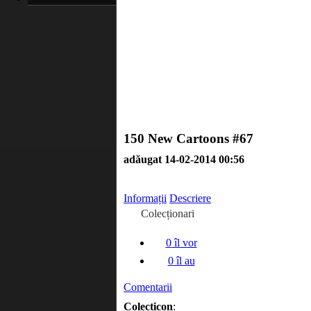
150 New Cartoons #67
adăugat 14-02-2014 00:56
Informații
Descriere
Colecționari
0
îl vor
0
îl au
Comentarii
Colecticon
: