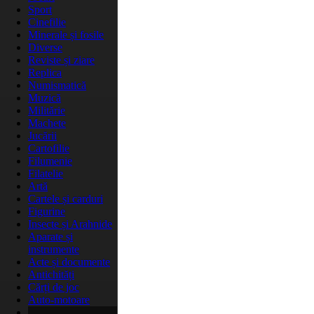
Sport
Cinefilie
Minerale și fosile
Diverse
Reviste și ziare
Replica
Numismatică
Muzică
Militărie
Machete
Jucării
Cartofilie
Filumenie
Filatelie
Artă
Cartele și carduri
Figurine
Insecte și Arahnide
Aparate și
instrumente
Acte și documente
Antichități
Cărți de joc
Auto-motoare