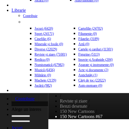
Jucării
(0)
Auto-motoare
(0)
Librarie
Contribuie
Jocuri
(6420)
Cartofilie
(24702)
Sport
(24171)
Filumenie
(0)
Cinefilie
(6)
Filatelie
(3189)
Minerale și fosile
(0)
Artă
(0)
Diverse
(22029)
Cartele și carduri
(11301)
Reviste și ziare
(71001)
Figurine
(5113)
Replica
(0)
Insecte și Arahnide
(204)
Numismatică
(67982)
Aparate și instrumente
(0)
Muzică
(6456)
Acte și documente
(2)
Militărie
(0)
Antichități
(1)
Machete
(2139)
Cărți de joc
(22022)
Jucării
(982)
Auto-motoare
(0)
/
Contribuie
Reviste și ziare
/
Benzi desenate
/
Alege un interes
150 New Cartoons
/
150 New Cartoons #67
Jocuri