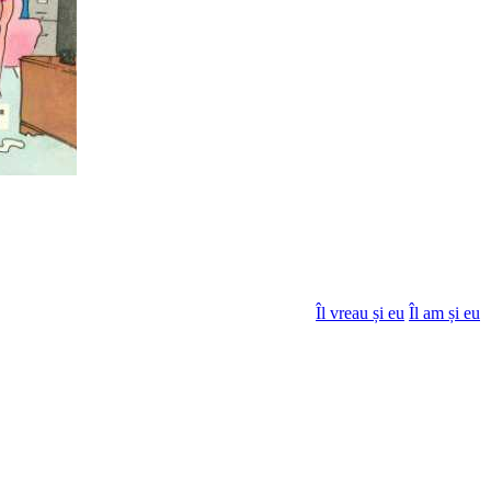
Îl vreau și eu
Îl am și eu