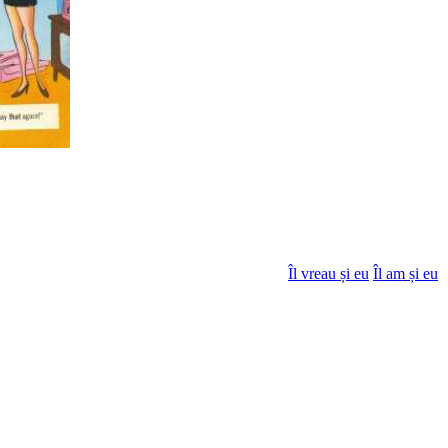
Îl vreau și eu
Îl am și eu