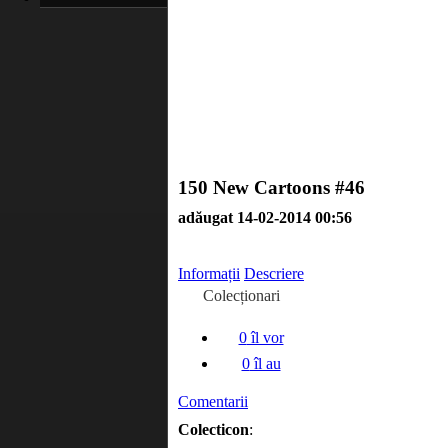
150 New Cartoons #46
adăugat 14-02-2014 00:56
Informații
Descriere
Colecționari
0
îl vor
0
îl au
Comentarii
Colecticon
: