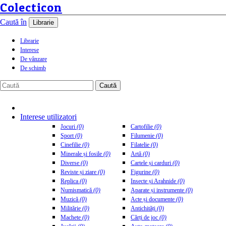
Colecticon
Caută în
Librarie
Librarie
Interese
De vânzare
De schimb
Caută
Interese utilizatori
Jocuri
(0)
Cartofilie
(0)
Sport
(0)
Filumenie
(0)
Cinefilie
(0)
Filatelie
(0)
Minerale și fosile
(0)
Artă
(0)
Diverse
(0)
Cartele și carduri
(0)
Reviste și ziare
(0)
Figurine
(0)
Replica
(0)
Insecte și Arahnide
(0)
Numismatică
(0)
Aparate și instrumente
(0)
Muzică
(0)
Acte și documente
(0)
Militărie
(0)
Antichități
(0)
Machete
(0)
Cărți de joc
(0)