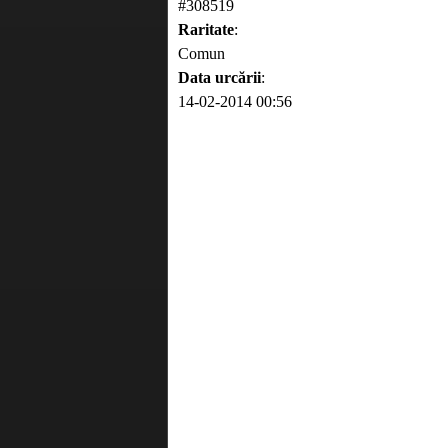
#308519
Raritate
:
Comun
Data urcării
:
14-02-2014 00:56