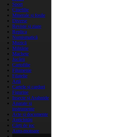
Sport
Cinefilie
Minerale și fosile
Diverse
Reviste și ziare
Replica
Numismatică
Muzică
Militărie
Machete
Jucării
Cartofilie
Filumenie
Filatelie
Artă
Cartele și carduri
Figurine
Insecte și Arahnide
Aparate și
instrumente
Acte și documente
Antichități
Cărți de joc
Auto-motoare