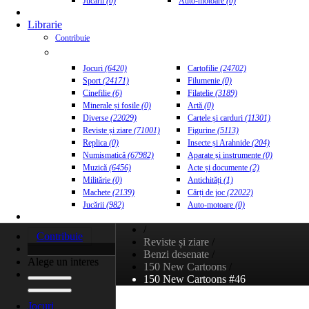
Jucării
(0)
Auto-motoare
(0)
Librarie
Contribuie
Jocuri
(6420)
Cartofilie
(24702)
Sport
(24171)
Filumenie
(0)
Cinefilie
(6)
Filatelie
(3189)
Minerale și fosile
(0)
Artă
(0)
Diverse
(22029)
Cartele și carduri
(11301)
Reviste și ziare
(71001)
Figurine
(5113)
Replica
(0)
Insecte și Arahnide
(204)
Numismatică
(67982)
Aparate și instrumente
(0)
Muzică
(6456)
Acte și documente
(2)
Militărie
(0)
Antichități
(1)
Machete
(2139)
Cărți de joc
(22022)
Jucării
(982)
Auto-motoare
(0)
/
Contribuie
Reviste și ziare
/
Benzi desenate
/
Alege un interes
150 New Cartoons
/
150 New Cartoons #46
Jocuri