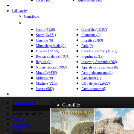
Jucării
(0)
Auto-motoare
(0)
Librarie
Contribuie
Jocuri
(6420)
Cartofilie
(24702)
Sport
(24171)
Filumenie
(0)
Cinefilie
(6)
Filatelie
(3189)
Minerale și fosile
(0)
Artă
(0)
Diverse
(22029)
Cartele și carduri
(11301)
Reviste și ziare
(71001)
Figurine
(5113)
Replica
(0)
Insecte și Arahnide
(204)
Numismatică
(67982)
Aparate și instrumente
(0)
Muzică
(6456)
Acte și documente
(2)
Militărie
(0)
Antichități
(1)
Machete
(2139)
Cărți de joc
(22022)
Jucării
(982)
Auto-motoare
(0)
/
Contribuie
Cartofilie
Alege un interes
Vederi
Accesorii
Altele