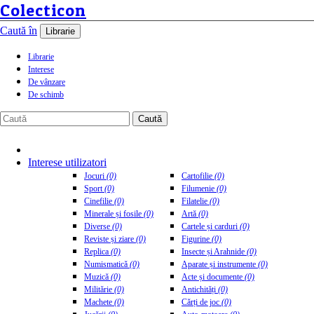
Colecticon
Caută în
Librarie
Librarie
Interese
De vânzare
De schimb
Caută
Interese utilizatori
Jocuri
(0)
Cartofilie
(0)
Sport
(0)
Filumenie
(0)
Cinefilie
(0)
Filatelie
(0)
Minerale și fosile
(0)
Artă
(0)
Diverse
(0)
Cartele și carduri
(0)
Reviste și ziare
(0)
Figurine
(0)
Replica
(0)
Insecte și Arahnide
(0)
Numismatică
(0)
Aparate și instrumente
(0)
Muzică
(0)
Acte și documente
(0)
Militărie
(0)
Antichități
(0)
Machete
(0)
Cărți de joc
(0)