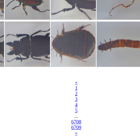
«
1
2
3
4
5
...
6708
6709
»