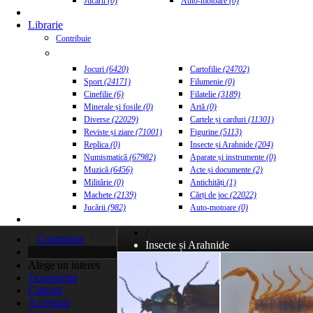
Jucării
(0)
Auto-motoare
(0)
Librarie
Contribuie
Jocuri
(6420)
Cartofilie
(24702)
Sport
(24171)
Filumenie
(0)
Cinefilie
(6)
Filatelie
(3189)
Minerale și fosile
(0)
Artă
(0)
Diverse
(22029)
Cartele și carduri
(11301)
Reviste și ziare
(71001)
Figurine
(5113)
Replica
(0)
Insecte și Arahnide
(204)
Numismatică
(67982)
Aparate și instrumente
(0)
Muzică
(6456)
Acte și documente
(2)
Militărie
(0)
Antichități
(1)
Machete
(2139)
Cărți de joc
(22022)
Jucării
(982)
Auto-motoare
(0)
/
Contribuie
Insecte și Arahnide
Alege un interes
Taxonomie
Colectii
Accesorii