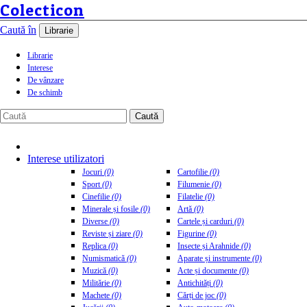
Colecticon
Caută în
Librarie
Librarie
Interese
De vânzare
De schimb
Caută
Interese utilizatori
Jocuri
(0)
Cartofilie
(0)
Sport
(0)
Filumenie
(0)
Cinefilie
(0)
Filatelie
(0)
Minerale și fosile
(0)
Artă
(0)
Diverse
(0)
Cartele și carduri
(0)
Reviste și ziare
(0)
Figurine
(0)
Replica
(0)
Insecte și Arahnide
(0)
Numismatică
(0)
Aparate și instrumente
(0)
Muzică
(0)
Acte și documente
(0)
Militărie
(0)
Antichități
(0)
Machete
(0)
Cărți de joc
(0)