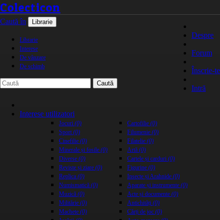
Colecticon
Caută în
Librarie
Despre
Librarie
Interese
Forum
De vânzare
De schimb
Înscrie-te
Caută
Intră
Interese utilizatori
Jocuri
(0)
Cartofilie
(0)
Sport
(0)
Filumenie
(0)
Cinefilie
(0)
Filatelie
(0)
Minerale și fosile
(0)
Artă
(0)
Diverse
(0)
Cartele și carduri
(0)
Reviste și ziare
(0)
Figurine
(0)
Replica
(0)
Insecte și Arahnide
(0)
Numismatică
(0)
Aparate și instrumente
(0)
Muzică
(0)
Acte și documente
(0)
Militărie
(0)
Antichități
(0)
Machete
(0)
Cărți de joc
(0)