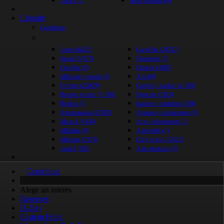
Jucării
(0)
Auto-motoare
(0)
Librarie
Contribuie
Jocuri
(6420)
Cartofilie
(24702)
Sport
(24171)
Filumenie
(0)
Cinefilie
(6)
Filatelie
(3189)
Minerale și fosile
(0)
Artă
(0)
Diverse
(22029)
Cartele și carduri
(11301)
Reviste și ziare
(71001)
Figurine
(5113)
Replica
(0)
Insecte și Arahnide
(204)
Numismatică
(67982)
Aparate și instrumente
(0)
Muzică
(6456)
Acte și documente
(2)
Militărie
(0)
Antichități
(1)
Machete
(2139)
Cărți de joc
(22022)
Jucării
(982)
Auto-motoare
(0)
Contribuie
Alege un interes
Reserves
D-Day
Eastern Front