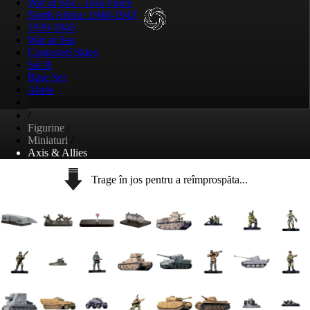
War at Sea - Task Force
North Africa: 1940-1943
1939-1945
War at Sea
Contested Skies
Set II
Base Set
Altele
/
Figurine
/
Miniaturi
/
Axis & Allies
Trage în jos pentru a reîmprospăta...