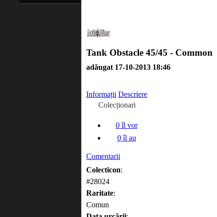
Tank Obstacle 45/45 - Common
adăugat 17-10-2013 18:46
Informații
Descriere
Colecționari
0
îl vor
0
îl au
Comentarii
Colecticon
:
#28024
Raritate
:
Comun
Data urcării
: