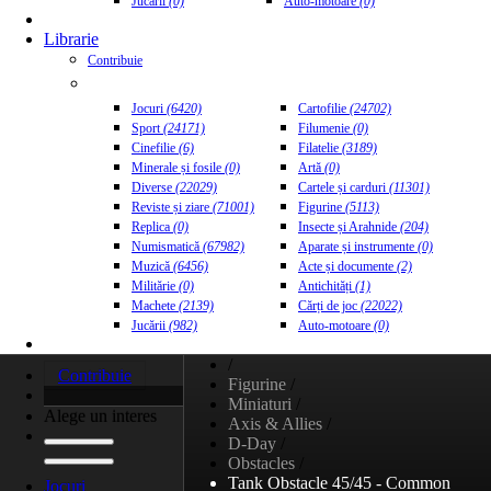
Jucării
(0)
Auto-motoare
(0)
Librarie
Contribuie
Jocuri
(6420)
Cartofilie
(24702)
Sport
(24171)
Filumenie
(0)
Cinefilie
(6)
Filatelie
(3189)
Minerale și fosile
(0)
Artă
(0)
Diverse
(22029)
Cartele și carduri
(11301)
Reviste și ziare
(71001)
Figurine
(5113)
Replica
(0)
Insecte și Arahnide
(204)
Numismatică
(67982)
Aparate și instrumente
(0)
Muzică
(6456)
Acte și documente
(2)
Militărie
(0)
Antichități
(1)
Machete
(2139)
Cărți de joc
(22022)
Jucării
(982)
Auto-motoare
(0)
/
Contribuie
Figurine
/
Miniaturi
/
Alege un interes
Axis & Allies
/
D-Day
/
Obstacles
/
Tank Obstacle 45/45 - Common
Jocuri