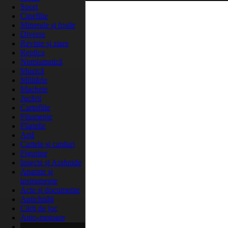
Sport
Cinefilie
Minerale și fosile
Diverse
Reviste și ziare
Replica
Numismatică
Muzică
Militărie
Machete
Jucării
Cartofilie
Filumenie
Filatelie
Artă
Cartele și carduri
Figurine
Insecte și Arahnide
Aparate și
instrumente
Acte și documente
Antichități
Cărți de joc
Auto-motoare