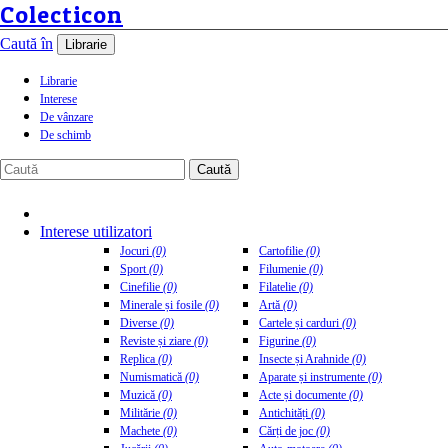
Colecticon
Caută în
Librarie
Librarie
Interese
De vânzare
De schimb
Caută
Interese utilizatori
Jocuri
(0)
Cartofilie
(0)
Sport
(0)
Filumenie
(0)
Cinefilie
(0)
Filatelie
(0)
Minerale și fosile
(0)
Artă
(0)
Diverse
(0)
Cartele și carduri
(0)
Reviste și ziare
(0)
Figurine
(0)
Replica
(0)
Insecte și Arahnide
(0)
Numismatică
(0)
Aparate și instrumente
(0)
Muzică
(0)
Acte și documente
(0)
Militărie
(0)
Antichități
(0)
Machete
(0)
Cărți de joc
(0)