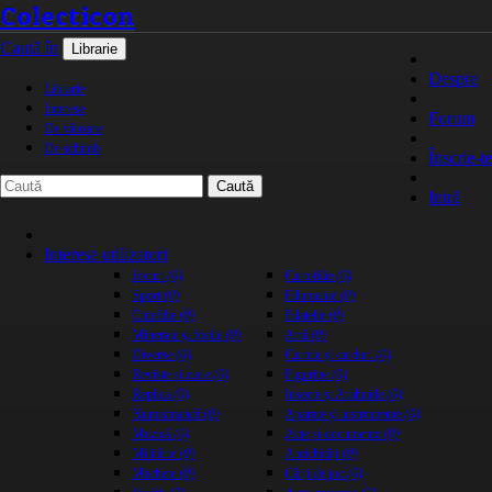
Colecticon
Caută în
Librarie
Despre
Librarie
Interese
Forum
De vânzare
De schimb
Înscrie-te
Caută
Intră
Interese utilizatori
Jocuri
(0)
Cartofilie
(0)
Sport
(0)
Filumenie
(0)
Cinefilie
(0)
Filatelie
(0)
Minerale și fosile
(0)
Artă
(0)
Diverse
(0)
Cartele și carduri
(0)
Reviste și ziare
(0)
Figurine
(0)
Replica
(0)
Insecte și Arahnide
(0)
Numismatică
(0)
Aparate și instrumente
(0)
Muzică
(0)
Acte și documente
(0)
Militărie
(0)
Antichități
(0)
Machete
(0)
Cărți de joc
(0)