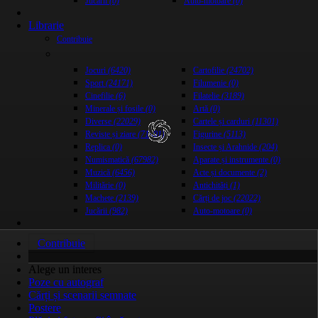
Jucării
(0)
Auto-motoare
(0)
Librarie
Contribuie
Jocuri
(6420)
Cartofilie
(24702)
Sport
(24171)
Filumenie
(0)
Cinefilie
(6)
Filatelie
(3189)
Minerale și fosile
(0)
Artă
(0)
Diverse
(22029)
Cartele și carduri
(11301)
Reviste și ziare
(71001)
Figurine
(5113)
Replica
(0)
Insecte și Arahnide
(204)
Numismatică
(67982)
Aparate și instrumente
(0)
Muzică
(6456)
Acte și documente
(2)
Militărie
(0)
Antichități
(1)
Machete
(2139)
Cărți de joc
(22022)
Jucării
(982)
Auto-motoare
(0)
Contribuie
Alege un interes
Poze cu autograf
Cărți și scenarii semnate
Postere