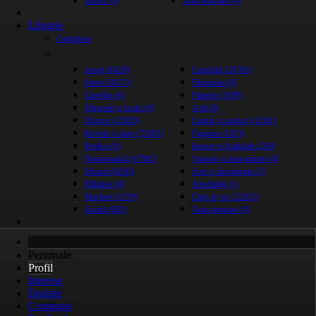
Jucării
(0)
Auto-motoare
(0)
Librarie
Contribuie
Jocuri
(6420)
Cartofilie
(24702)
Sport
(24171)
Filumenie
(0)
Cinefilie
(6)
Filatelie
(3189)
Minerale și fosile
(0)
Artă
(0)
Diverse
(22029)
Cartele și carduri
(11301)
Reviste și ziare
(71001)
Figurine
(5113)
Replica
(0)
Insecte și Arahnide
(204)
Numismatică
(67982)
Aparate și instrumente
(0)
Muzică
(6456)
Acte și documente
(2)
Militărie
(0)
Antichități
(1)
Machete
(2139)
Cărți de joc
(22022)
Jucării
(982)
Auto-motoare
(0)
Personale
Profil
Interese
Dorințe
Compune