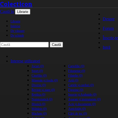
Colecticon
Caută în
Librarie
Despre
Librarie
Interese
Forum
De vânzare
De schimb
Înscrie-te
Caută
Intră
Interese utilizatori
Jocuri
(0)
Cartofilie
(0)
Sport
(0)
Filumenie
(0)
Cinefilie
(0)
Filatelie
(0)
Minerale și fosile
(0)
Artă
(0)
Diverse
(0)
Cartele și carduri
(0)
Reviste și ziare
(0)
Figurine
(0)
Replica
(0)
Insecte și Arahnide
(0)
Numismatică
(0)
Aparate și instrumente
(0)
Muzică
(0)
Acte și documente
(0)
Militărie
(0)
Antichități
(0)
Machete
(0)
Cărți de joc
(0)