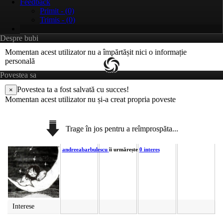
Feedback
Primit - (0)
Trimis - (0)
Despre bubi
Momentan acest utilizator nu a împărtășit nici o informație
personală
Povestea sa
Povestea ta a fost salvată cu succes!
×
Momentan acest utilizator nu și-a creat propria poveste
Trage în jos pentru a reîmprospăta...
andreeabarbulescu
îi urmărește
0 interes
Interese